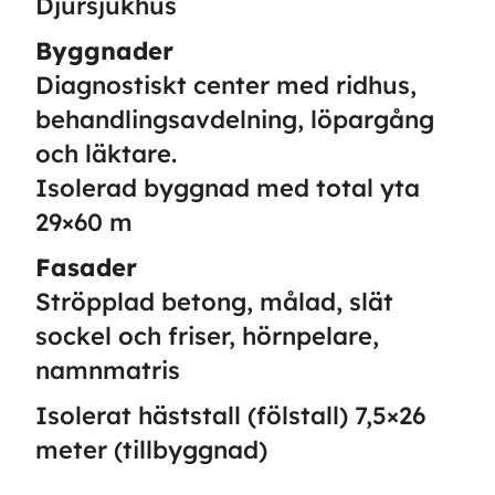
Djursjukhus
Byggnader
Diagnostiskt center med ridhus,
behandlingsavdelning, löpargång
och läktare.
Isolerad byggnad med total yta
29×60 m
Fasader
Ströpplad betong, målad, slät
sockel och friser, hörnpelare,
namnmatris
Isolerat häststall (fölstall) 7,5×26
meter (tillbyggnad)