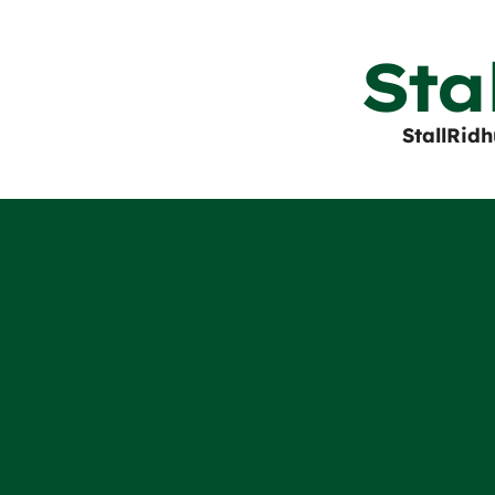
Sta
Stall
Ridh