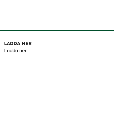
LADDA NER
Ladda ner
HANTERING AV PERSONUPPGIFTER
Integritetspolicy
Ändra samtycke för kakor