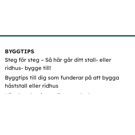
BYGGTIPS
Steg för steg – Så här går ditt stall- eller
ridhus- bygge till!
Byggtips till dig som funderar på att bygga
häststall eller ridhus
Våra kunder tipsar dig som ska bygga