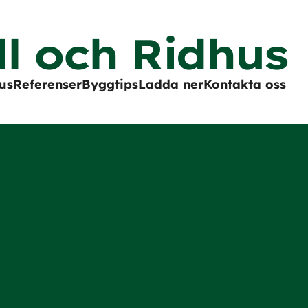
ll och Ridhus
us
Referenser
Byggtips
Ladda ner
Kontakta oss