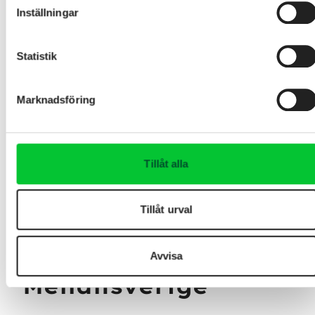
Inställningar
Statistik
Marknadsföring
Tillåt alla
Peter Bringevik
Säljare/projektledare
Tillåt urval
0470-965 63
,
0708-69 65 63
peter.bringevik@heidelbergmaterials.com
Avvisa
Mellansverige