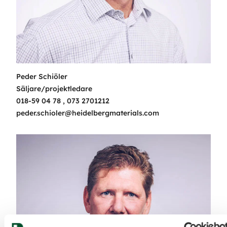
Peder Schiöler
Säljare/projektledare
018-59 04 78
,
073 2701212
peder.schioler@heidelbergmaterials.com