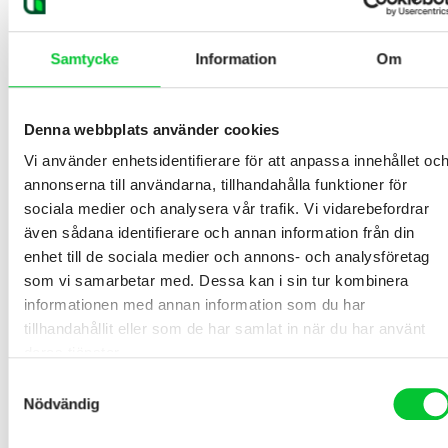
Samtycke
Information
Om
Denna webbplats använder cookies
Vi använder enhetsidentifierare för att anpassa innehållet oc
annonserna till användarna, tillhandahålla funktioner för
Peter Andén
sociala medier och analysera vår trafik. Vi vidarebefordrar
Säljare/projektledare
även sådana identifierare och annan information från din
0708 14 16 95
enhet till de sociala medier och annons- och analysföretag
peter.anden@heidelbergmaterials.com
som vi samarbetar med. Dessa kan i sin tur kombinera
informationen med annan information som du har
tillhandahållit eller som de har samlat in när du har använt
deras tjänster.
Samtyckesval
Nödvändig