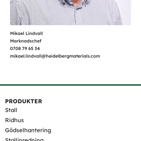
Mikael Lindvall
Marknadschef
0708 79 65 34
mikael.lindvall@heidelbergmaterials.com
PRODUKTER
Stall
Ridhus
Gödselhantering
Stallinredning