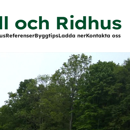
ll och Ridhus
us
Referenser
Byggtips
Ladda ner
Kontakta oss