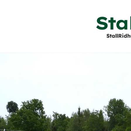
Sta
Stall
Ridh