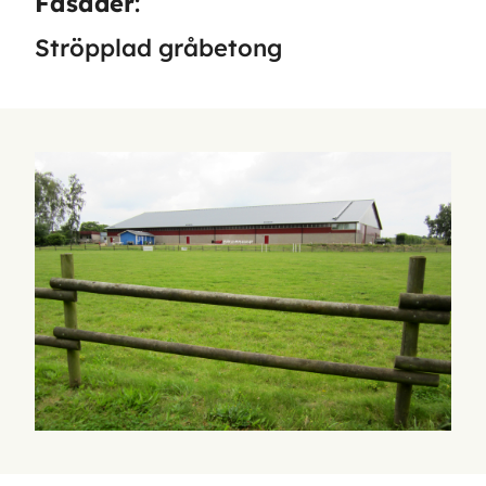
Fasader
:
Ströpplad gråbetong