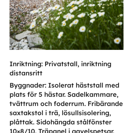
Inriktning: Privatstall, inriktning
distansritt
Byggnader: Isolerat häststall med
plats för 5 hästar. Sadelkammare,
tvättrum och foderrum. Fribärande
saxtakstol i trä, lösullsisolering,
plåttak. Sidohängda stålfönster
10×8/10. Träpanel i gavelspetsar.