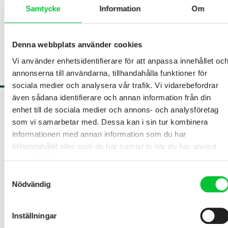
Samtycke
Information
Om
Denna webbplats använder cookies
Vi använder enhetsidentifierare för att anpassa innehållet oc
annonserna till användarna, tillhandahålla funktioner för
sociala medier och analysera vår trafik. Vi vidarebefordrar
även sådana identifierare och annan information från din
enhet till de sociala medier och annons- och analysföretag
PRODUKTER
som vi samarbetar med. Dessa kan i sin tur kombinera
Stall
informationen med annan information som du har
Ridhus
tillhandahållit eller som de har samlat in när du har använt
Gödselhantering
deras tjänster.
Samtyckesval
Stallinredning
Nödvändig
LADDA NER
Inställningar
Ladda ner